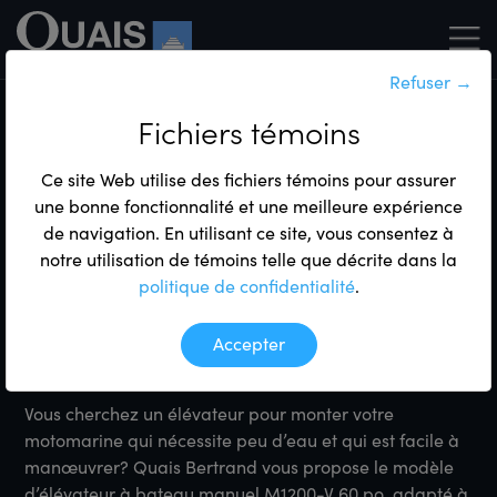
Refuser
→
Produits
Élévateurs à bateaux
Élévateurs manuels
Fichiers témoins
Élévateurs manuels
Ce site Web utilise des fichiers témoins pour assurer
une bonne fonctionnalité et une meilleure expérience
Multimaster
de navigation. En utilisant ce site, vous consentez à
notre utilisation de témoins telle que décrite dans la
M1200‑V 60 po
politique de confidentialité
.
Accepter
Élévateur pour motomarine
Vous cherchez un élévateur pour monter votre
motomarine qui nécessite peu d’eau et qui est facile à
manœuvrer? Quais Bertrand vous propose le modèle
d’élévateur à bateau manuel M1200-V 60 po, adapté à