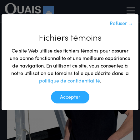
Refuser
→
Produits
Accessoires
Élévateurs à bateaux
Fichiers témoins
Élévateurs à bateaux
Ce site Web utilise des fichiers témoins pour assurer
une bonne fonctionnalité et une meilleure expérience
Poignées de
de navigation. En utilisant ce site, vous consentez à
notre utilisation de témoins telle que décrite dans la
transport
politique de confidentialité
.
Accepter